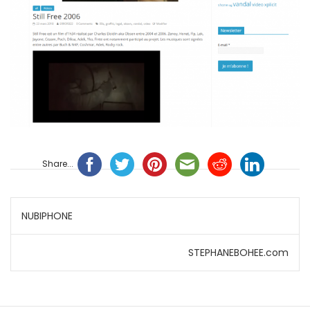
Share...
Navigation
NUBIPHONE
de
STEPHANEBOHEE.com
l’article